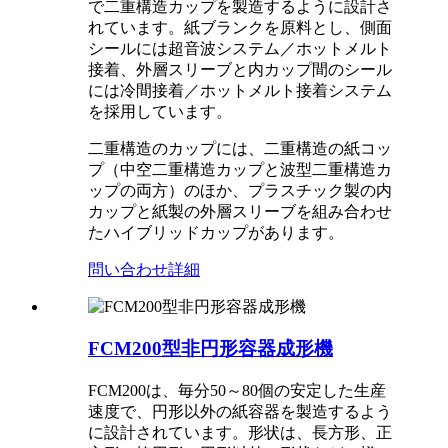
で二重構造カップを製造するように設計さ
れています。紙ブランクを原料とし、側面
シールには超音波システム／ホットメルト
接着、外層スリーブと内カップ間のシール
には冷間接着／ホットメルト接着システム
を採用しています。
二重構造のカップには、二重構造の紙コッ
プ（中空二重構造カップと波型二重構造カ
ップの両方）のほか、プラスチック製の内
カップと紙製の外層スリーブを組み合わせ
たハイブリッドカップがあります。
問い合わせ
詳細
FCM200型非円形容器成形機
FCM200は、毎分50～80個の安定した生産
速度で、円形以外の紙容器を製造するよう
に設計されています。形状は、長方形、正