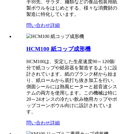
手羽先、サラダ、麺類などの食品包装用紙
製ボウルをはじめとする、様々な消費財の
製造に特化しています。
問い合わせ
詳細
HCM100 紙コップ成形機
HCM100は、安定した生産速度90～120個/
分で紙コップや紙容器を製造するように設
計されています。紙のブランク材から始ま
り、紙ロールから底打ち抜き加工を行い、
側面シールには熱風ヒーターと超音波シス
テムの両方を使用します。この機械は特に
20～24オンスの冷たい飲み物用カップやポ
ップコーンボウル向けに設計されていま
す。
問い合わせ
詳細