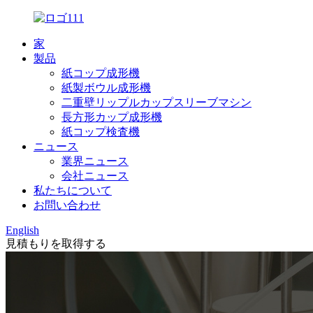
家
製品
紙コップ成形機
紙製ボウル成形機
二重壁リップルカップスリーブマシン
長方形カップ成形機
紙コップ検査機
ニュース
業界ニュース
会社ニュース
私たちについて
お問い合わせ
English
見積もりを取得する