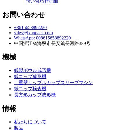
問い合わせ
詳細
お問い合わせ
+8615658892220
sales@jxhqpack.com
WhatsApp: 008615658892220
中国浙江省海寧市長安鎮長河路389号
機械
紙製ボウル成形機
紙コップ成形機
二重壁リップルカップスリーブマシン
紙コップ検査機
長方形カップ成形機
情報
私たちについて
製品